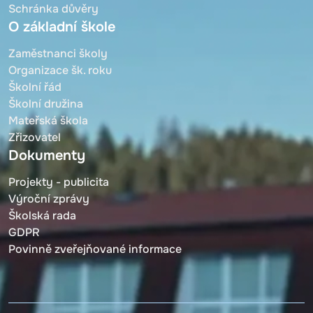
Schránka důvěry
O základní škole
Zaměstnanci školy
Organizace šk. roku
Školní řád
Školní družina
Mateřská škola
Zřizovatel
Dokumenty
Projekty - publicita
Výroční zprávy
Školská rada
GDPR
Povinně zveřejňované informace