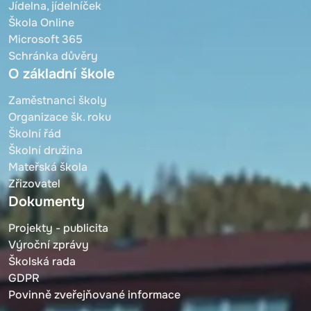
Jídelna, jídelníček
Škola Online
Microsoft 365
Schránka důvěry
O základní škole
Zaměstnanci školy
Organizace šk. roku
Školní řád
Školní družina
Mateřská škola
Zřizovatel
Dokumenty
Projekty - publicita
Výroční zprávy
Školská rada
GDPR
Povinně zveřejňované informace