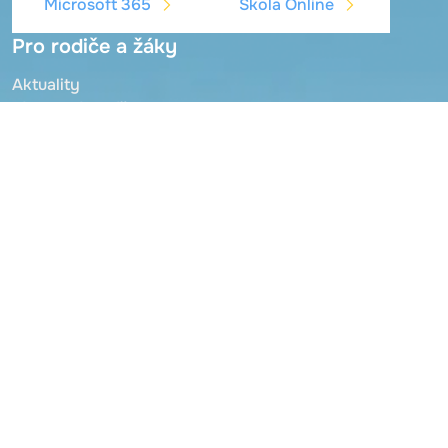
Microsoft 365
Škola Online
Pro rodiče a žáky
Aktuality
Jídelna, jídelníček
Škola Online
Microsoft 365
Schránka důvěry
O základní škole
Zaměstnanci školy
Organizace šk. roku
Školní řád
Školní družina
Mateřská škola
Zřizovatel
Dokumenty
Projekty - publicita