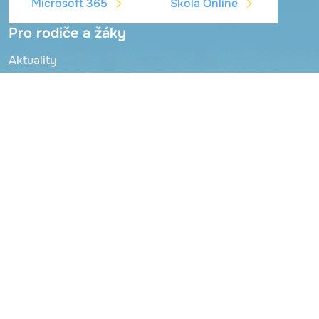
Microsoft 365
Škola Online
Pro rodiče a žáky
Aktuality
Jídelna, jídelníček
Škola Online
Microsoft 365
Schránka důvěry
O základní škole
Zaměstnanci školy
Organizace šk. roku
Školní řád
Školní družina
Mateřská škola
Zřizovatel
Dokumenty
Projekty - publicita