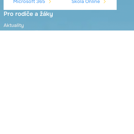
Microsoft 365
Škola Online
Pro rodiče a žáky
Aktuality
Jídelna, jídelníček
Škola Online
Microsoft 365
Schránka důvěry
O základní škole
Zaměstnanci školy
Organizace šk. roku
Školní řád
Školní družina
Mateřská škola
Zřizovatel
Dokumenty
Projekty - publicita